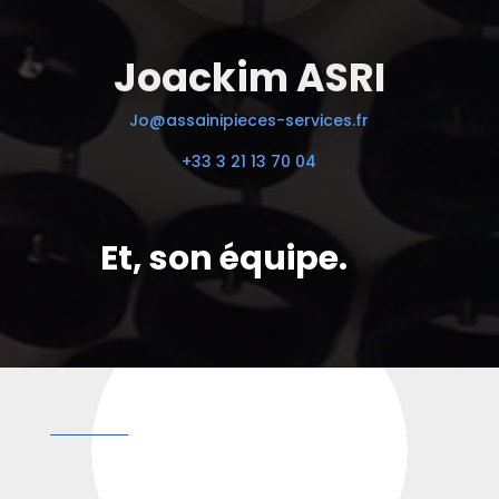
Joackim ASRI
Jo@assainipieces-services.fr
+33 3 21 13 70 04
Et, son équipe.