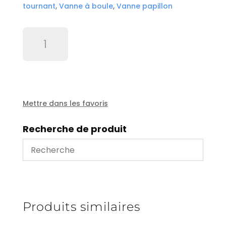
tournant
,
Vanne à boule
,
Vanne papillon
quantité
de
Butée
à
bille
51105
RT
Mettre dans les favoris
1/2'
Recherche de produit
Produits similaires