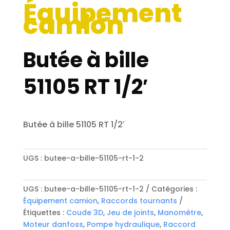
Équipement
camion
Butée à bille
51105 RT 1/2′
Butée à bille 51105 RT 1/2′
UGS :
butee-a-bille-51105-rt-1-2
UGS :
butee-a-bille-51105-rt-1-2
Catégories :
Équipement camion
,
Raccords tournants
Étiquettes :
Coude 3D
,
Jeu de joints
,
Manomètre
,
Moteur danfoss
,
Pompe hydraulique
,
Raccord