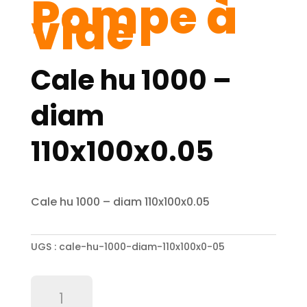
Pompe à
vide
Cale hu 1000 –
diam
110x100x0.05
Cale hu 1000 – diam 110x100x0.05
UGS :
cale-hu-1000-diam-110x100x0-05
quantité
de