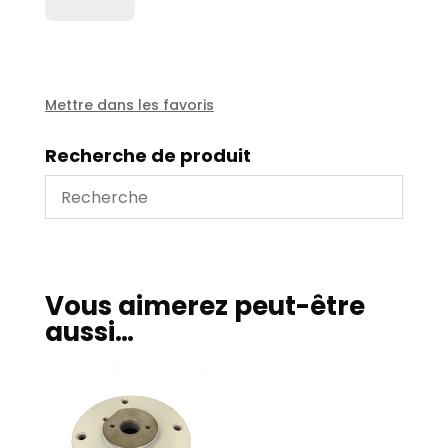
Cale
hu
1000
-
diam
Mettre dans les favoris
110x100x0.05
Recherche de produit
Vous aimerez peut-être
aussi…