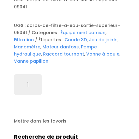
09041
UGS :
corps-de-filtre-a-eau-sortie-superieur-
09041
Catégories :
Équipement camion
,
Filtration
Étiquettes :
Coude 3D
,
Jeu de joints
,
Manomètre
,
Moteur danfoss
,
Pompe
hydraulique
,
Raccord tournant
,
Vanne à boule
,
Vanne papillon
quantité
de
Corps
de
filtre
a
eau
Mettre dans les favoris
sortie
supérieur
Recherche de produit