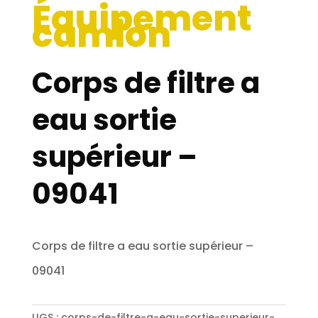
Équipement
camion
Corps de filtre a
eau sortie
supérieur –
09041
Corps de filtre a eau sortie supérieur –
09041
UGS :
corps-de-filtre-a-eau-sortie-superieur-