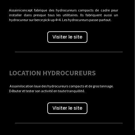
Assainiconcept fabrique des hydrocureurs compacts de cadre pour
installer dans presque tous les utilitaires. Ils fabriquent aussi un
hydrocureur sur berce pick-up 4×4. Les hydrocureurs passe-partout.
Visiter le site
LOCATION HYDROCUREURS
Assainilocation loue des hydrocureurs compacts et de gros tonnage.
Débuter et tester son activité en toute tranquillité.
Visiter le site