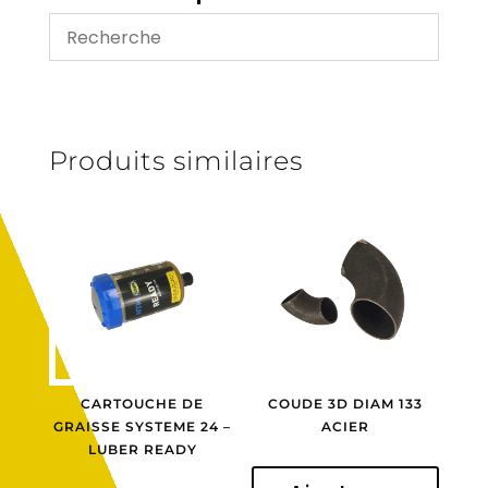
-
09041
Produits similaires
CARTOUCHE DE
COUDE 3D DIAM 133
GRAISSE SYSTEME 24 –
ACIER
LUBER READY