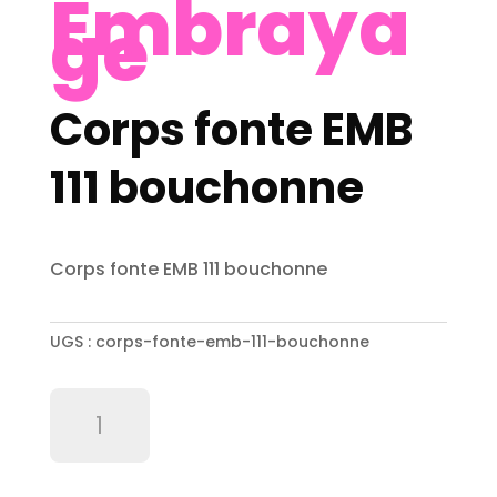
Embraya
ge
Corps fonte EMB
111 bouchonne
Corps fonte EMB 111 bouchonne
UGS :
corps-fonte-emb-111-bouchonne
quantité
de
Corps
fonte