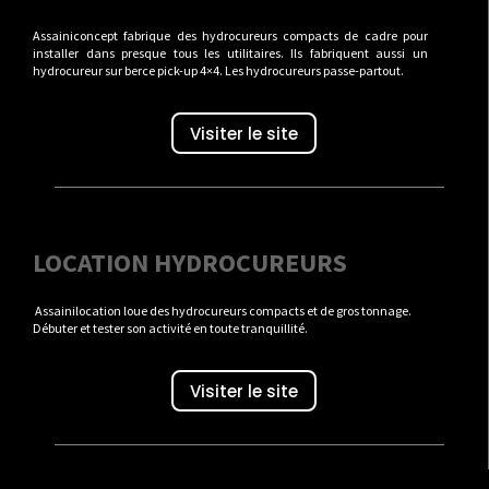
Assainiconcept fabrique des hydrocureurs compacts de cadre pour
installer dans presque tous les utilitaires. Ils fabriquent aussi un
hydrocureur sur berce pick-up 4×4. Les hydrocureurs passe-partout.
Visiter le site
LOCATION HYDROCUREURS
Assainilocation loue des hydrocureurs compacts et de gros tonnage.
Débuter et tester son activité en toute tranquillité.
Visiter le site