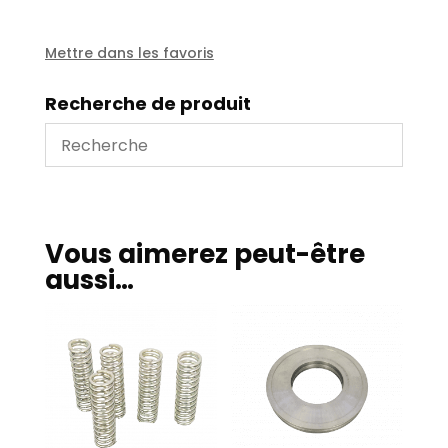
EMB
111
bouchonne
Mettre dans les favoris
Recherche de produit
Vous aimerez peut-être
aussi…