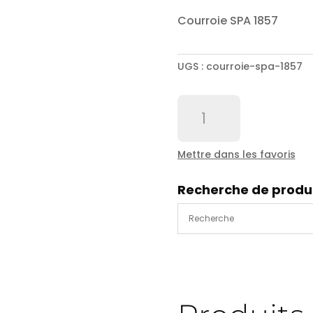
Courroie SPA 1857
UGS :
courroie-spa-1857
quantité
de
Courroie
SPA
Mettre dans les favoris
1857
Recherche de produ