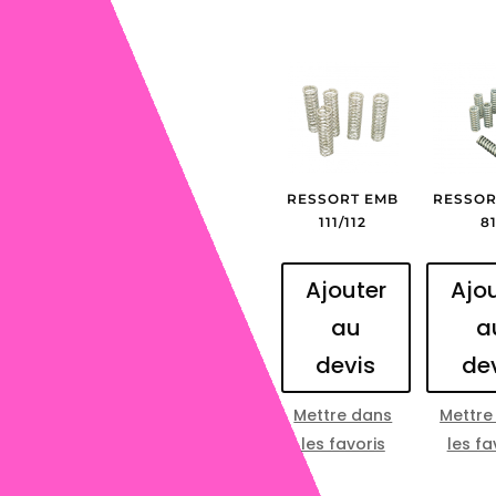
RESSORT EMB
RESSOR
111/112
8
Ajouter
Ajo
au
a
devis
de
Mettre dans
Mettre
les favoris
les fa