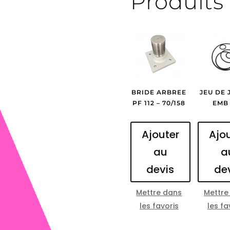
Produits 
BRIDE ARBREE
JEU DE 
PF 112 – 70/158
EMB 
Ajouter
Ajo
au
a
devis
de
Mettre dans
Mettre
les favoris
les fa