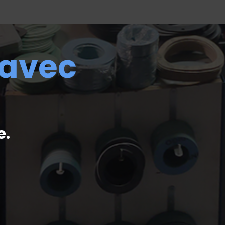
 avec
e.