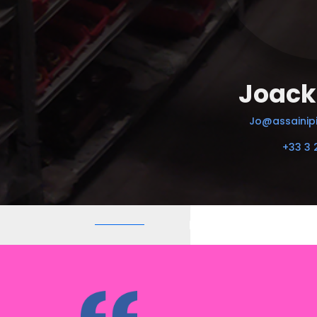
Joack
Jo@assainipi
+33 3 