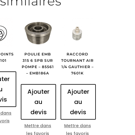
similaires
JOINTS
POULIE EMB
RACCORD
101
315 6 SPB SUR
TOURNANT AIR
POMPE – 85561
1/4 GAUTHIER –
– EMB186A
7601K
uter
u
Ajouter
Ajouter
vis
au
au
devis
devis
 dans
voris
Mettre dans
Mettre dans
les favoris
les favoris