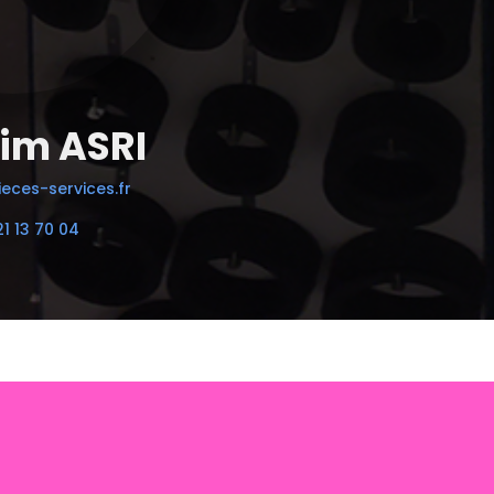
im ASRI
eces-services.fr
21 13 70 04