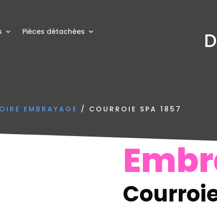
s
Pièces détachées
D
OIRE EMBRAYAGE
/ COURROIE SPA 1857
Embr
Courroie