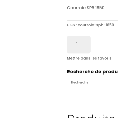
Courroie SPB 1850
UGS :
courroie-spb-1850
quantité
de
Courroie
SPB
Mettre dans les favoris
1850
Recherche de produ