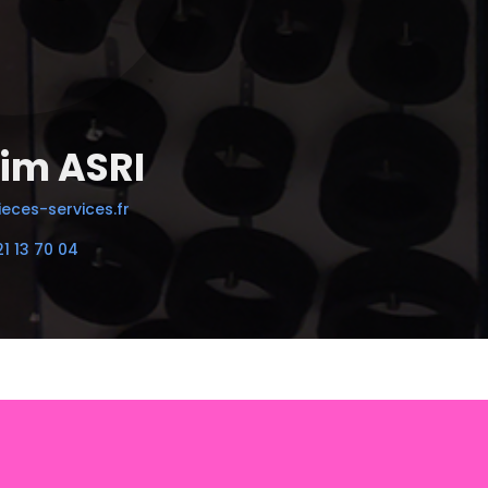
im ASRI
eces-services.fr
21 13 70 04