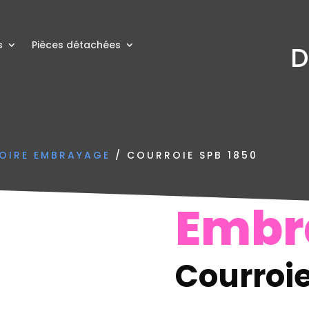
s
Pièces détachées
D
OIRE EMBRAYAGE
/ COURROIE SPB 1850
Embr
Courroie