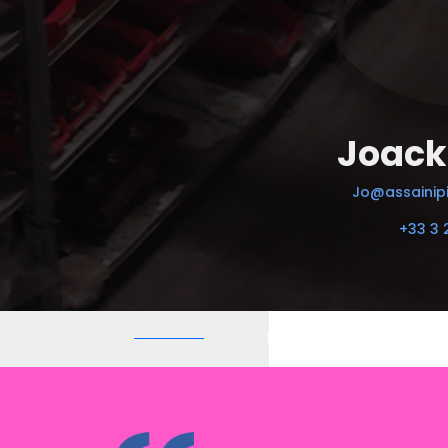
Joack
Jo@assainipi
+33 3 