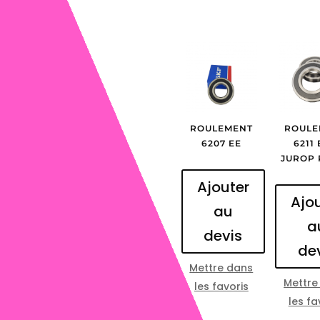
ROULEMENT
ROULE
6207 EE
6211 
JUROP 
Ajouter
Ajo
au
a
devis
de
Mettre dans
Mettre
les favoris
les fa