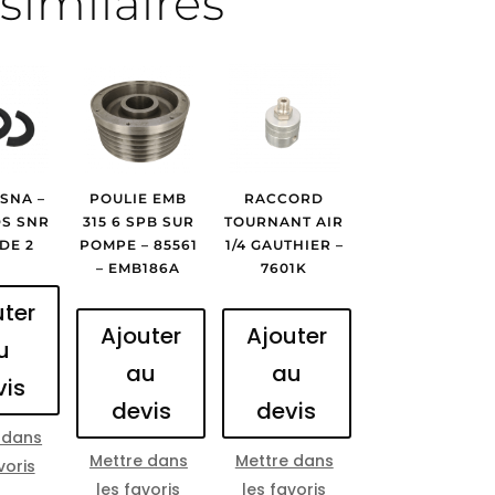
similaires
TSNA –
POULIE EMB
RACCORD
DS SNR
315 6 SPB SUR
TOURNANT AIR
 DE 2
POMPE – 85561
1/4 GAUTHIER –
– EMB186A
7601K
uter
Ajouter
Ajouter
u
au
au
vis
devis
devis
 dans
Mettre dans
Mettre dans
voris
les favoris
les favoris