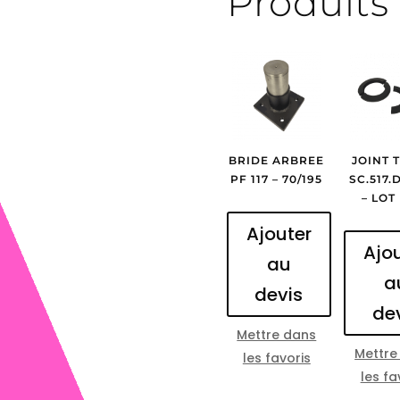
Produits 
BRIDE ARBREE
JOINT 
PF 117 – 70/195
SC.517.
– LOT
Ajouter
Ajo
au
a
devis
de
Mettre dans
Mettre
les favoris
les fa