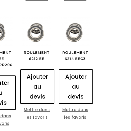
MENT
ROULEMENT
ROULEMENT
EE –
6212 EE
6214 EEC3
PR200
Ajouter
Ajouter
uter
au
au
u
devis
devis
vis
Mettre dans
Mettre dans
 dans
les favoris
les favoris
voris