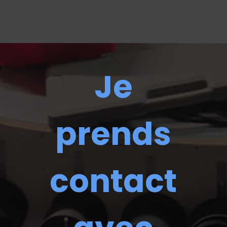
Je
prends
contact