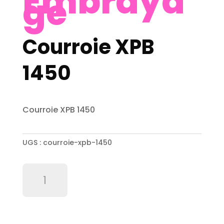
Embraya
ge
Courroie XPB
1450
Courroie XPB 1450
UGS :
courroie-xpb-1450
quantité
de
Courroie
XPB
1450