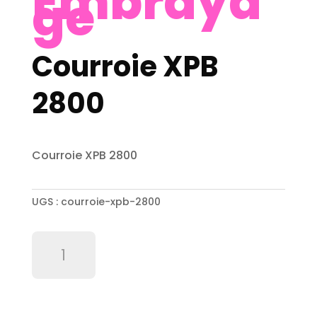
Embraya
ge
Courroie XPB
2800
Courroie XPB 2800
UGS :
courroie-xpb-2800
quantité
de
Courroie
XPB
2800