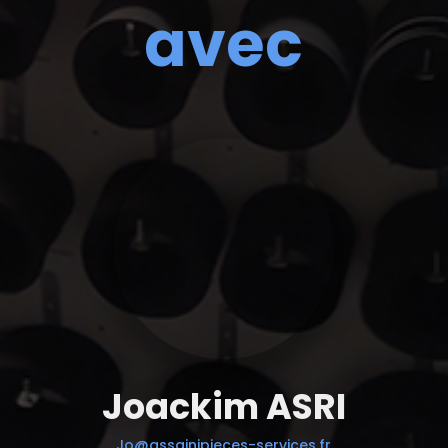
avec
Joackim ASRI
Jo@assainipieces-services.fr