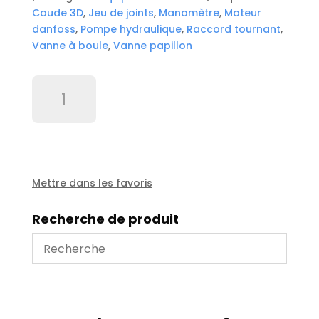
Coude 3D
,
Jeu de joints
,
Manomètre
,
Moteur
danfoss
,
Pompe hydraulique
,
Raccord tournant
,
Vanne à boule
,
Vanne papillon
quantité
de
Doigt
bronze
guide
tuyau
automatique
Mettre dans les favoris
1"
Recherche de produit