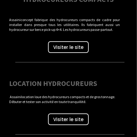
Assainiconcept fabrique des hydrocureurs compacts de cadre pour
installer dans presque tous les utilitaires. Ils fabriquent aussi un
hydrocureur sur berce pick-up 4×4. Les hydrocureurs passe-partout.
Visiter le site
LOCATION HYDROCUREURS
Assainilocation loue des hydrocureurs compacts et de gros tonnage.
Débuter et tester son activité en toute tranquillité.
Visiter le site