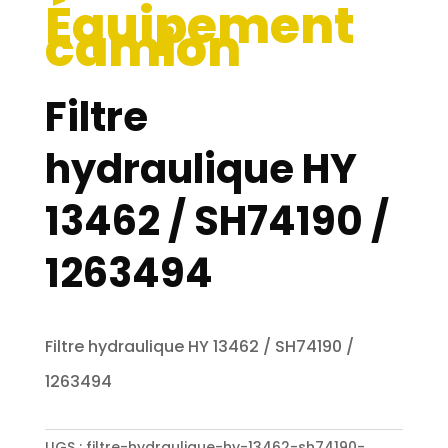
Équipement
camion
Filtre
hydraulique HY
13462 / SH74190 /
1263494
Filtre hydraulique HY 13462 / SH74190 /
1263494
UGS :
filtre-hydraulique-hy-13462-sh74190-