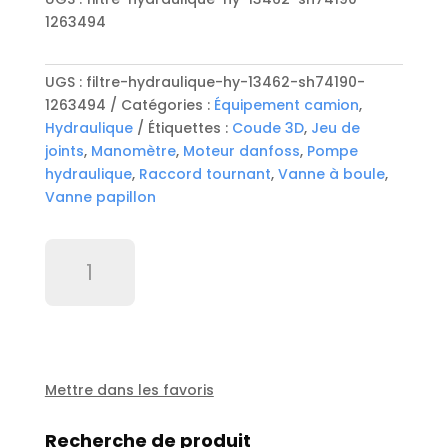
1263494
UGS :
filtre-hydraulique-hy-13462-sh74190-
1263494
Catégories :
Équipement camion
,
Hydraulique
Étiquettes :
Coude 3D
,
Jeu de
joints
,
Manomètre
,
Moteur danfoss
,
Pompe
hydraulique
,
Raccord tournant
,
Vanne à boule
,
Vanne papillon
quantité
de
Filtre
hydraulique
HY
13462
/
Mettre dans les favoris
SH74190
/
Recherche de produit