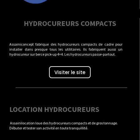
HYDROCUREURS COMPACTS
Assainiconcept fabrique des hydrocureurs compacts de cadre pour
installer dans presque tous les utilitaires. Ils fabriquent aussi un
hydrocureur sur berce pick-up 4×4. Les hydrocureurs passe-partout.
Visiter le site
LOCATION HYDROCUREURS
Assainilocation loue des hydrocureurs compacts et de gros tonnage.
Débuter et tester son activité en toute tranquillité.