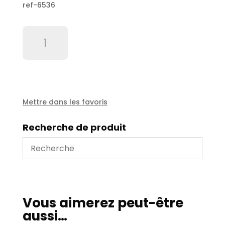
ref-6536
quantité
de
Indicateur
niveau
huile
Hu
1000/Hu
Mettre dans les favoris
2000
Ref
Recherche de produit
6536
Vous aimerez peut-être
aussi…