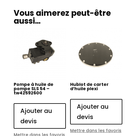
-
160.1
Vous aimerez peut-être
-
aussi…
TW42561700
Pompe à huile de
Hublot de carter
pompe SLS 54 –
d’huile plexi
tw42592600
Ajouter au
Ajouter au
devis
devis
Mettre dans les favoris
Mettre dans les favoris