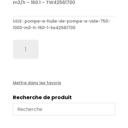
m3/h – 160.1 – TW42561700
UGS :
pompe-a-huile-de-pompe-a-vide-750-
1000-m3-h-160-1-tw42561700
quantité
de
Pompe
a
huile
de
pompe
Mettre dans les favoris
à
vide
Recherche de produit
750
/
1000
m3/h