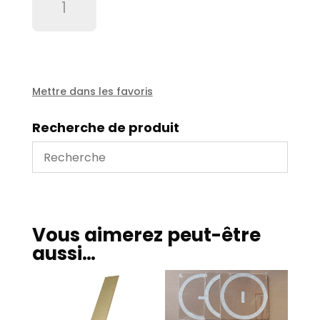
de
Jeu
de
joints
pompe
à
Mettre dans les favoris
vide
type
Recherche de produit
2000
m3/h
Vous aimerez peut-être
aussi…