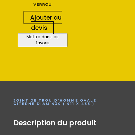
VERROU
Ajouter au
devis
Mettre dans les
favoris
JOINT DE TROU D’HOMME OVALE
CITERNE DIAM 430 ( 411 X 455 )
Description du produit