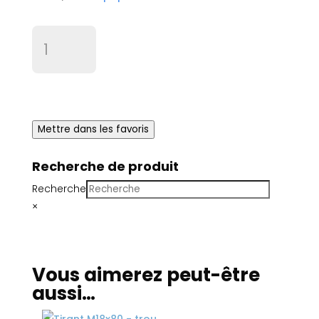
quantité
de
Joint
de
trou
d'homme
Mettre dans les favoris
ovale
citerne
diam
Recherche de produit
430
Recherche
(
×
411
x
455
)
Vous aimerez peut-être
aussi…