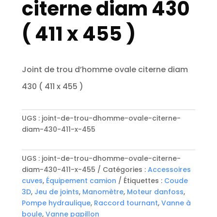
citerne diam 430
( 411 x 455 )
Joint de trou d’homme ovale citerne diam
430 ( 411 x 455 )
UGS :
joint-de-trou-dhomme-ovale-citerne-
diam-430-411-x-455
UGS :
joint-de-trou-dhomme-ovale-citerne-
diam-430-411-x-455
Catégories :
Accessoires
cuves
,
Équipement camion
Étiquettes :
Coude
3D
,
Jeu de joints
,
Manomètre
,
Moteur danfoss
,
Pompe hydraulique
,
Raccord tournant
,
Vanne à
boule
,
Vanne papillon