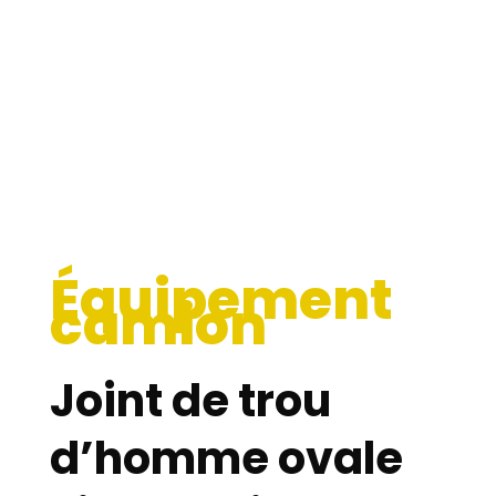
Équipement
camion
Joint de trou
d’homme ovale