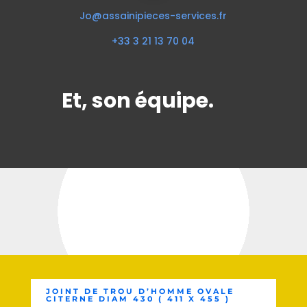
Jo@assainipieces-services.fr
+33 3 21 13 70 04
Et, son équipe.
JOINT DE TROU D’HOMME OVALE
CITERNE DIAM 430 ( 411 X 455 )