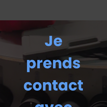
Je
prends
contact