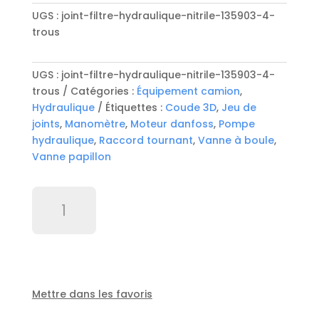
UGS :
joint-filtre-hydraulique-nitrile-135903-4-
trous
UGS :
joint-filtre-hydraulique-nitrile-135903-4-
trous
Catégories :
Équipement camion
,
Hydraulique
Étiquettes :
Coude 3D
,
Jeu de
joints
,
Manomètre
,
Moteur danfoss
,
Pompe
hydraulique
,
Raccord tournant
,
Vanne à boule
,
Vanne papillon
quantité
de
Joint
filtre
hydraulique
nitrile
135*90*3
Mettre dans les favoris
4