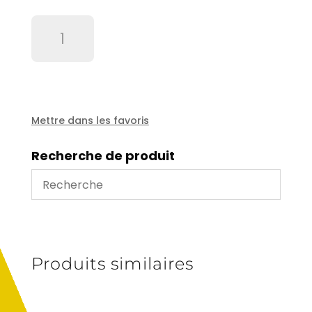
quantité
de
Levier
+
réservoir
de
commande
Mettre dans les favoris
hydraulique
2
Recherche de produit
fixations
-
haut
gauche
-
0057010817R
Produits similaires