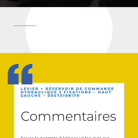
LEVIER + RÉSERVOIR DE COMMANDE
HYDRAULIQUE 2 FIXATIONS – HAUT
GAUCHE – 0057010817R
Commentaires