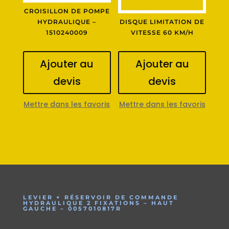
CROISILLON DE POMPE
HYDRAULIQUE –
DISQUE LIMITATION DE
1510240009
VITESSE 60 KM/H
Ajouter au
Ajouter au
devis
devis
Mettre dans les favoris
Mettre dans les favoris
LEVIER + RÉSERVOIR DE COMMANDE
HYDRAULIQUE 2 FIXATIONS – HAUT
GAUCHE – 0057010817R