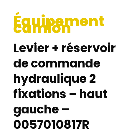
Équipement
camion
Levier + réservoir
de commande
hydraulique 2
fixations – haut
gauche –
0057010817R