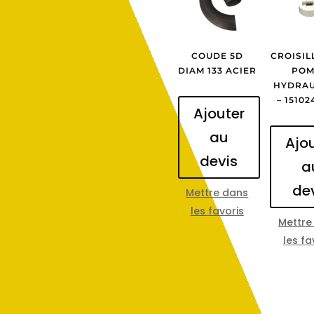
COUDE 5D
CROISIL
DIAM 133 ACIER
POM
HYDRAU
– 1510
Ajouter
au
Ajo
devis
a
de
Mettre dans
les favoris
Mettre
les fa