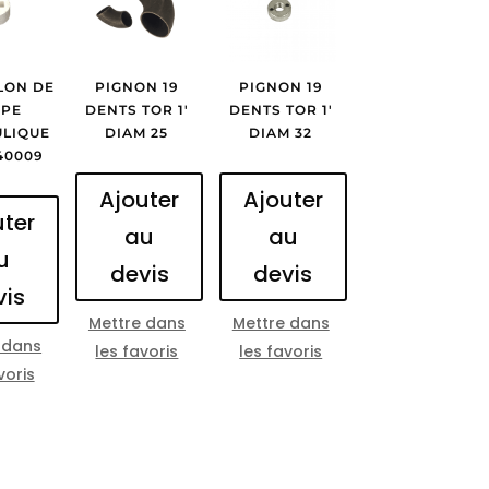
LON DE
PIGNON 19
PIGNON 19
PE
DENTS TOR 1′
DENTS TOR 1′
LIQUE
DIAM 25
DIAM 32
240009
Ajouter
Ajouter
uter
au
au
u
devis
devis
vis
Mettre dans
Mettre dans
 dans
les favoris
les favoris
voris