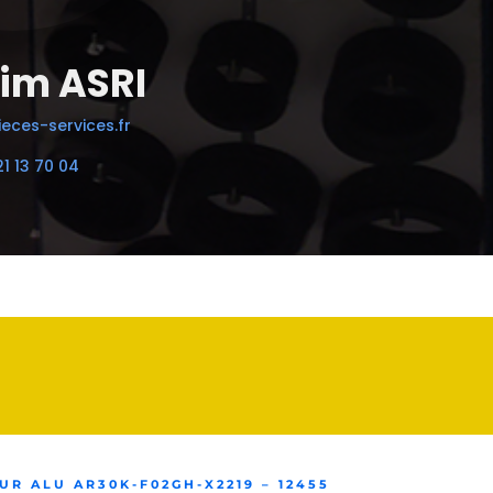
im ASRI
eces-services.fr
21 13 70 04
R ALU AR30K-F02GH-X2219 – 12455