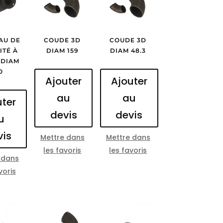
AU DE
COUDE 3D
COUDE 3D
ITÉ À
DIAM 159
DIAM 48.3
 DIAM
0
Ajouter
Ajouter
au
au
uter
devis
devis
u
vis
Mettre dans
Mettre dans
les favoris
les favoris
 dans
voris