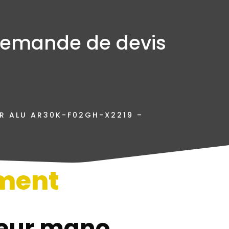
emande de devis
R ALU AR30K-F02GH-X2219 –
ment
n
eur mano