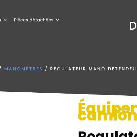
s
Pièces détachées
D
/
MANOMÈTRES
/ REGULATEUR MANO DETENDEU
Équipe
camio
Regulat