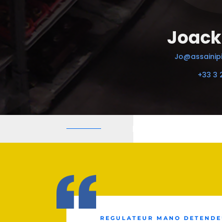
Joack
Jo@assainipi
+33 3 
REGULATEUR MANO DETENDEU