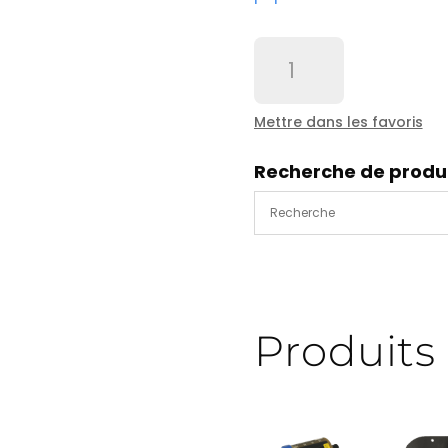
quantité
de
Regulateur
mano
Mettre dans les favoris
detendeur
alu
Recherche de produ
AR30K-
F02GH-
X2219
-
12455
Produits 