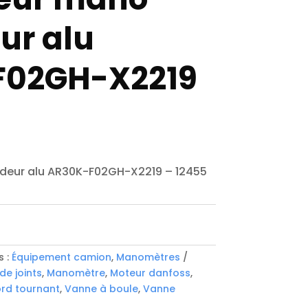
ur alu
F02GH-X2219
deur alu AR30K-F02GH-X2219 – 12455
s :
Équipement camion
,
Manomètres
de joints
,
Manomètre
,
Moteur danfoss
,
rd tournant
,
Vanne à boule
,
Vanne