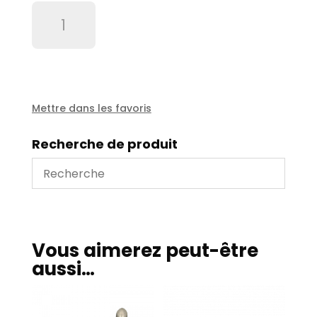
quantité
de
Ressort
à
oeuillet
Mettre dans les favoris
Recherche de produit
Vous aimerez peut-être
aussi…