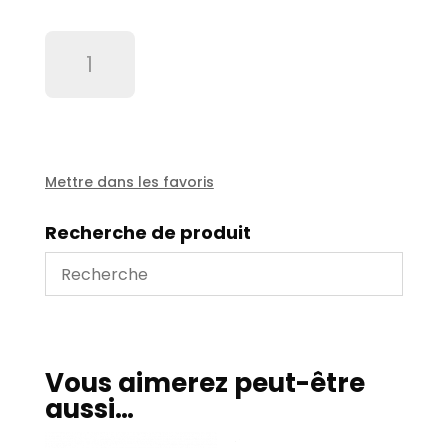
quantité
de
Rouleau
téflon
pour
guide
tuyau
Mettre dans les favoris
Recherche de produit
Vous aimerez peut-être
aussi…