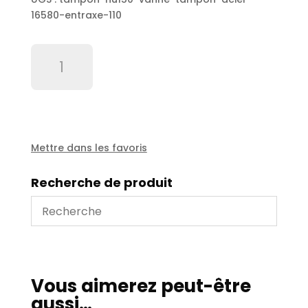
16580-entraxe-110
quantité
de
Tampon
nu150
vanne
tampon
acier
Mettre dans les favoris
-
165*80
Recherche de produit
-
entraxe
110
Vous aimerez peut-être
aussi…