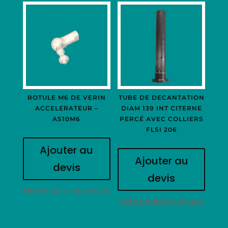
ROTULE M6 DE VERIN
TUBE DE DECANTATION
ACCELERATEUR –
DIAM 139 INT CITERNE
AS10M6
PERCÉ AVEC COLLIERS
FLSI 206
Ajouter au
Ajouter au
devis
devis
Mettre dans les favoris
Mettre dans les favoris