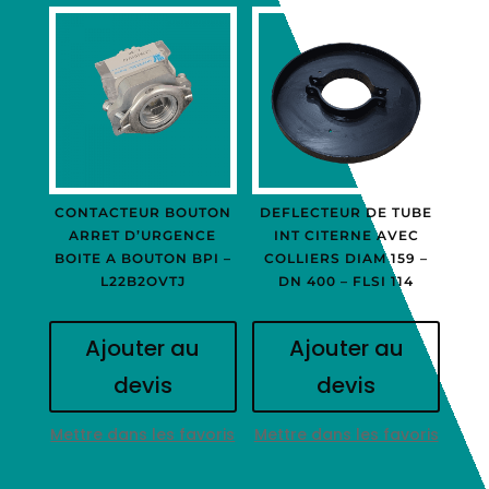
CONTACTEUR BOUTON
DEFLECTEUR DE TUBE
ARRET D’URGENCE
INT CITERNE AVEC
BOITE A BOUTON BPI –
COLLIERS DIAM 159 –
L22B2OVTJ
DN 400 – FLSI 114
Ajouter au
Ajouter au
devis
devis
Mettre dans les favoris
Mettre dans les favoris