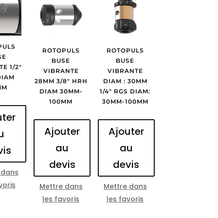
PULS
ROTOPULS
ROTOPULS
SE
BUSE
BUSE
E 1/2″
VIBRANTE
VIBRANTE
DIAM
28MM 3/8″ HRH
DIAM : 30MM
MM
DIAM 30MM-
1/4″ RGS DIAM:
100MM
30MM-100MM
uter
Ajouter
Ajouter
u
au
au
vis
devis
devis
 dans
voris
Mettre dans
Mettre dans
les favoris
les favoris