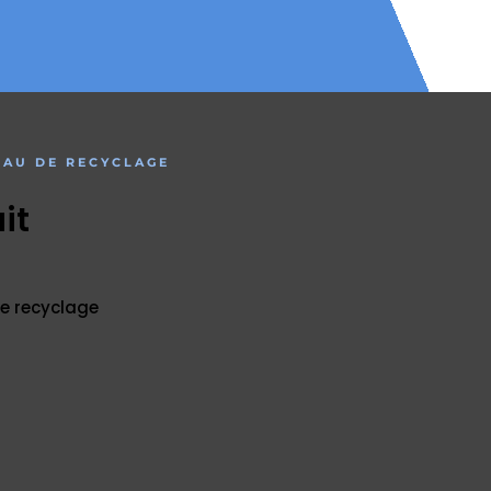
EAU DE RECYCLAGE
it
e recyclage