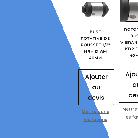
ROTO
BUSE
BU
ROTATIVE DE
VIBRANT
POUSSÉE 1/2″
KBR 
HRH DIAM
40
40MM
Ajo
Ajouter
a
au
de
devis
Mettre
Mettre dans
les fa
les favoris