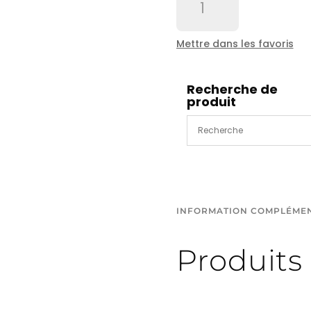
de
Tête
à
Mettre dans les favoris
chaines
100-
300mm
Recherche de
produit
pour
l'eau
de
recyclage
INFORMATION COMPLÉME
Produits 