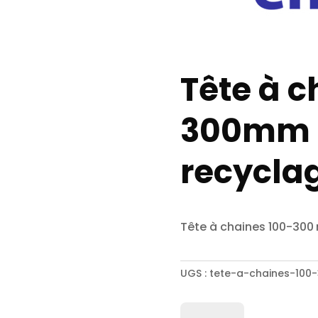
Tête à c
300mm p
recycla
Tête à chaines 100-300
UGS :
tete-a-chaines-100
quantité