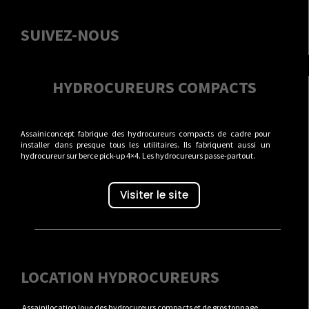
SUIVEZ-NOUS
HYDROCUREURS COMPACTS
Assainiconcept fabrique des hydrocureurs compacts de cadre pour
installer dans presque tous les utilitaires. Ils fabriquent aussi un
hydrocureur sur berce pick-up 4×4. Les hydrocureurs passe-partout.
Visiter le site
LOCATION HYDROCUREURS
Assainilocation loue des hydrocureurs compacts et de gros tonnage.