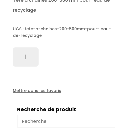
Tête à chaines 200-500 mm pour l’eau de
recyclage
UGS :
tete-a-chaines-200-500mm-pour-leau-
de-recyclage
quantité
de
Tête
à
chaines
200-
500mm
Mettre dans les favoris
pour
l'eau
Recherche de produit
de
recyclage