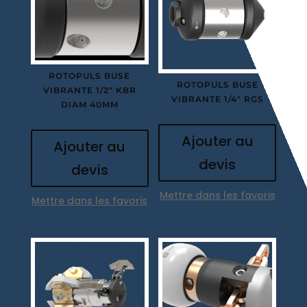
ROTOPULS BUSE
ROTOPULS BUSE
VIBRANTE 1/2″ KBR
VIBRANTE 1/4″ RGS
DIAM 40MM
Ajouter au
Ajouter au
devis
devis
Mettre dans les favoris
Mettre dans les favoris