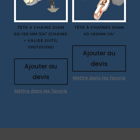
TETE A CHAINE DIAM
TÊTE À CHAÎNES DIAM
60-150 MM 3/4” (CHAINE
40-100MM 1/4″
+ VALISE OUTIL
100/125/150)
Ajouter au
devis
Ajouter au
devis
Mettre dans les favoris
Mettre dans les favoris