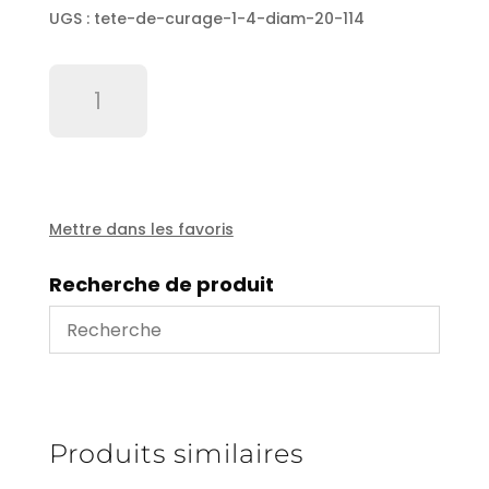
UGS :
tete-de-curage-1-4-diam-20-114
quantité
de
Tete
de
curage
1/4"
diam
Mettre dans les favoris
20
-114
Recherche de produit
Produits similaires