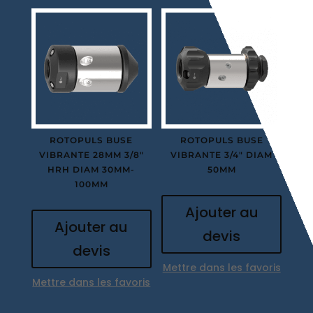
ROTOPULS BUSE
ROTOPULS BUSE
VIBRANTE 28MM 3/8″
VIBRANTE 3/4″ DIAM
HRH DIAM 30MM-
50MM
100MM
Ajouter au
Ajouter au
devis
devis
Mettre dans les favoris
Mettre dans les favoris