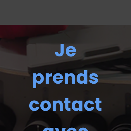
Je
prends
contact