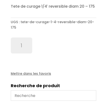
Tete de curage 1/4′ reversible diam 20 – 175
UGS :
tete-de-curage-1-4-reversible-diam-20-
175
quantité
de
Tete
de
curage
1/4'
reversible
Mettre dans les favoris
diam
20
Recherche de produit
-
175