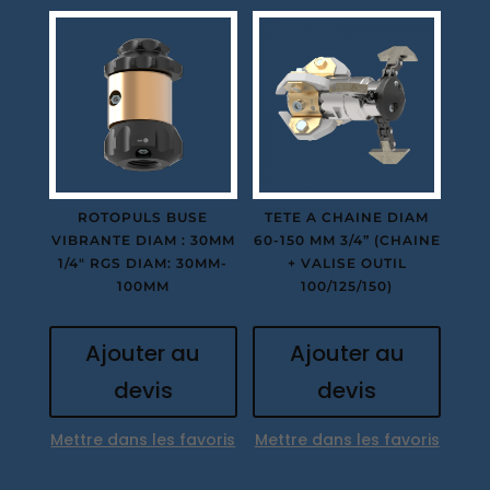
ROTOPULS BUSE
TETE A CHAINE DIAM
VIBRANTE DIAM : 30MM
60-150 MM 3/4” (CHAINE
1/4″ RGS DIAM: 30MM-
+ VALISE OUTIL
100MM
100/125/150)
Ajouter au
Ajouter au
devis
devis
Mettre dans les favoris
Mettre dans les favoris