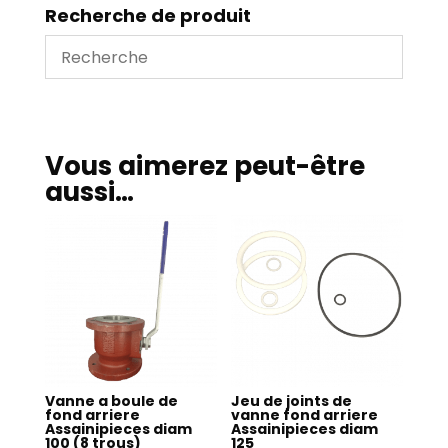
assainipieces
Recherche de produit
diam
125
Vous aimerez peut-être
aussi…
Vanne a boule de
Jeu de joints de
fond arriere
vanne fond arriere
Assainipieces diam
Assainipieces diam
100 (8 trous)
125