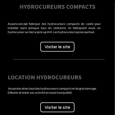
HYDROCUREURS COMPACTS
Assainiconcept fabrique des hydrocureurs compacts de cadre pour
installer dans presque tous les utilitaires. Ils fabriquent aussi un
hydrocureur sur berce pick-up 4×4. Les hydrocureurs passe-partout.
Visiter le site
LOCATION HYDROCUREURS
Assainilocation loue des hydrocureurs compacts et de gros tonnage.
Débuter et tester son activité en toute tranquillité.
Visiter le site