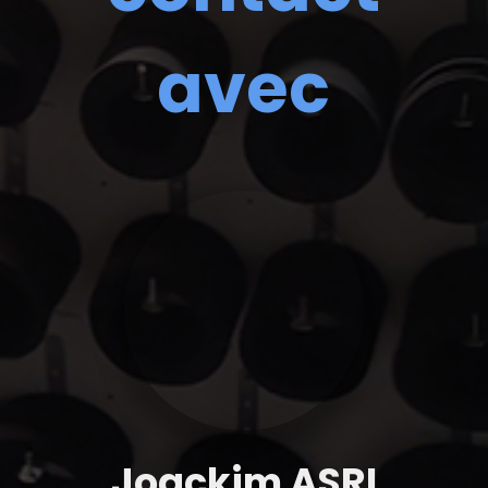
avec
Joackim ASRI