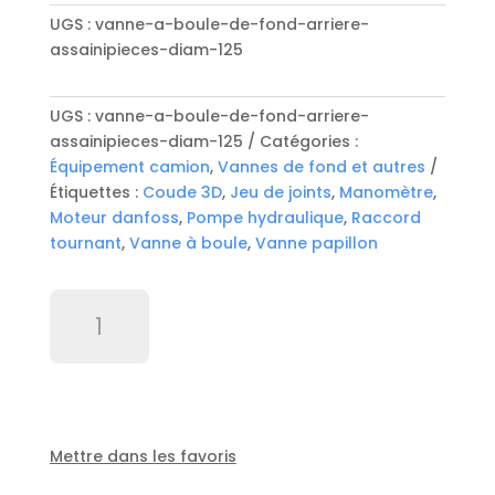
UGS :
vanne-a-boule-de-fond-arriere-
assainipieces-diam-125
UGS :
vanne-a-boule-de-fond-arriere-
assainipieces-diam-125
Catégories :
Équipement camion
,
Vannes de fond et autres
Étiquettes :
Coude 3D
,
Jeu de joints
,
Manomètre
,
Moteur danfoss
,
Pompe hydraulique
,
Raccord
tournant
,
Vanne à boule
,
Vanne papillon
quantité
de
Vanne
a
boule
de
fond
Mettre dans les favoris
arriere