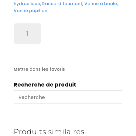
hydraulique
,
Raccord tournant
,
Vanne à boule
,
Vanne papillon
quantité
de
Vanne
ALFA
10
DN
65
Mettre dans les favoris
inox
-
Recherche de produit
10NF
Produits similaires