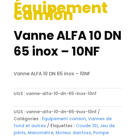
Équipement
camion
Vanne ALFA 10 DN
65 inox – 10NF
Vanne ALFA 10 DN 65 inox – 10NF
UGS :
vanne-alfa-10-dn-65-inox-10nf
UGS :
vanne-alfa-10-dn-65-inox-10nf
Catégories :
Équipement camion
,
Vannes de
fond et autres
Étiquettes :
Coude 3D
,
Jeu de
joints
,
Manomètre
,
Moteur danfoss
,
Pompe