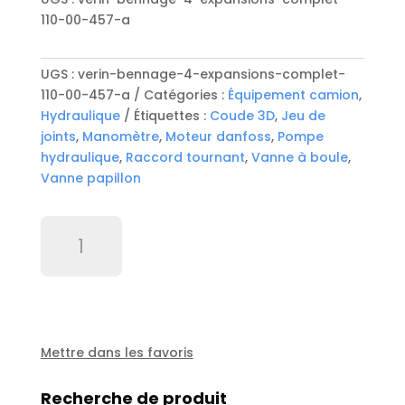
110-00-457-a
UGS :
verin-bennage-4-expansions-complet-
110-00-457-a
Catégories :
Équipement camion
,
Hydraulique
Étiquettes :
Coude 3D
,
Jeu de
joints
,
Manomètre
,
Moteur danfoss
,
Pompe
hydraulique
,
Raccord tournant
,
Vanne à boule
,
Vanne papillon
quantité
de
Verin
Bennage
4
Expansions
complet
Mettre dans les favoris
-
110
Recherche de produit