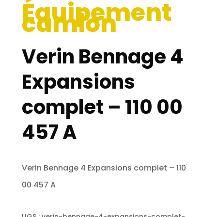
Équipement
camion
Verin Bennage 4
Expansions
complet – 110 00
457 A
Verin Bennage 4 Expansions complet – 110
00 457 A
UGS :
verin-bennage-4-expansions-complet-