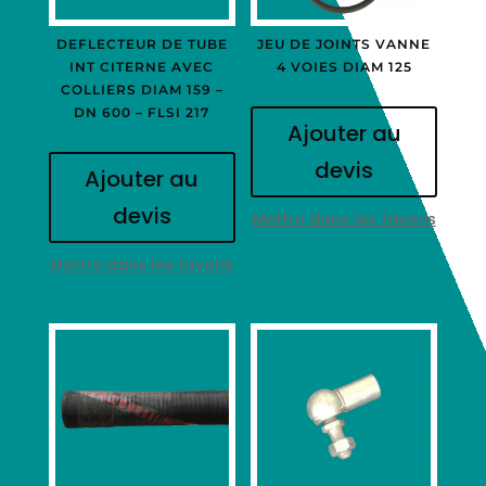
DEFLECTEUR DE TUBE
JEU DE JOINTS VANNE
INT CITERNE AVEC
4 VOIES DIAM 125
COLLIERS DIAM 159 –
DN 600 – FLSI 217
Ajouter au
devis
Ajouter au
devis
Mettre dans les favoris
Mettre dans les favoris