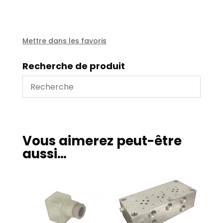
NG
6
-
2
Mettre dans les favoris
éléments
+
Recherche de produit
limiteur
50-
220B
Vous aimerez peut-être
aussi…