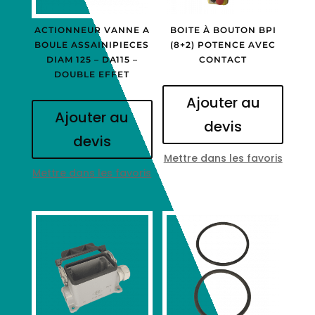
ACTIONNEUR VANNE A
BOITE À BOUTON BPI
BOULE ASSAINIPIECES
(8+2) POTENCE AVEC
DIAM 125 – DA115 –
CONTACT
DOUBLE EFFET
Ajouter au
Ajouter au
devis
devis
Mettre dans les favoris
Mettre dans les favoris