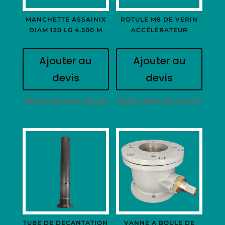
MANCHETTE ASSAINIX
ROTULE M8 DE VERIN
DIAM 120 LG 4.500 M
ACCÉLÉRATEUR
Ajouter au
Ajouter au
devis
devis
Mettre dans les favoris
Mettre dans les favoris
TUBE DE DECANTATION
VANNE A BOULE DE