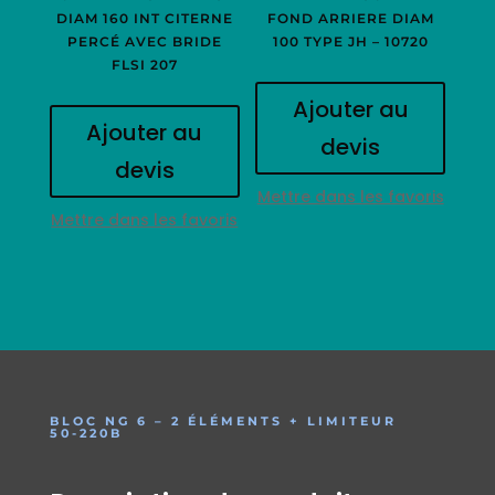
DIAM 160 INT CITERNE
FOND ARRIERE DIAM
PERCÉ AVEC BRIDE
100 TYPE JH – 10720
FLSI 207
Ajouter au
Ajouter au
devis
devis
Mettre dans les favoris
Mettre dans les favoris
BLOC NG 6 – 2 ÉLÉMENTS + LIMITEUR
50-220B