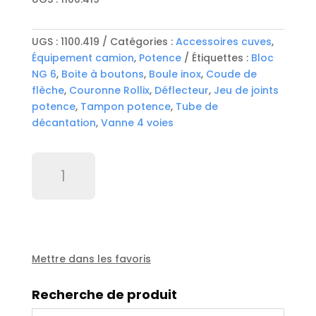
UGS :
1100.419
Catégories :
Accessoires cuves
,
Équipement camion
,
Potence
Étiquettes :
Bloc
NG 6
,
Boite à boutons
,
Boule inox
,
Coude de
flèche
,
Couronne Rollix
,
Déflecteur
,
Jeu de joints
potence
,
Tampon potence
,
Tube de
décantation
,
Vanne 4 voies
quantité
de
Col
de
cygne
diam
139
Mettre dans les favoris
(bouche
de
Recherche de produit
puisage)