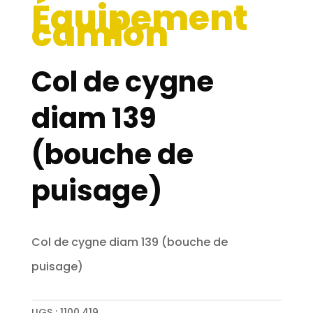
Équipement
camion
Col de cygne
diam 139
(bouche de
puisage)
Col de cygne diam 139 (bouche de
puisage)
UGS :
1100.419