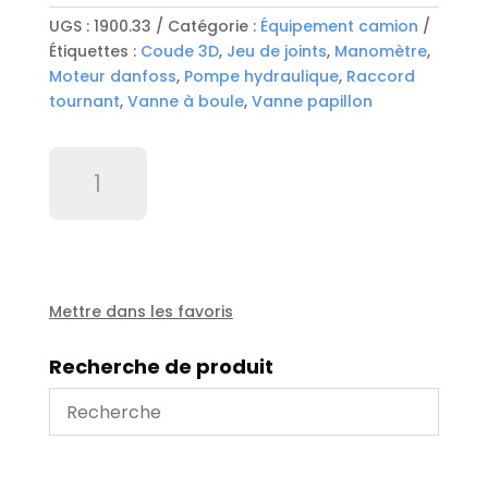
UGS :
1900.33
Catégorie :
Équipement camion
Étiquettes :
Coude 3D
,
Jeu de joints
,
Manomètre
,
Moteur danfoss
,
Pompe hydraulique
,
Raccord
tournant
,
Vanne à boule
,
Vanne papillon
quantité
de
Bras
de
couvercle
de
reservoir
Mettre dans les favoris
de
securite
Recherche de produit