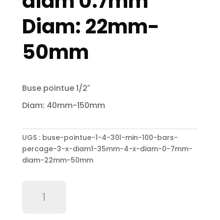
diam 0.7mm
Diam: 22mm-
50mm
Buse pointue 1/2″
Diam: 40mm-150mm
UGS :
buse-pointue-1-4-30l-min-100-bars-
percage-3-x-diam1-35mm-4-x-diam-0-7mm-
diam-22mm-50mm
quantité
de
Buse
pointue