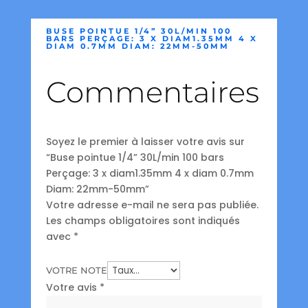
BUSE POINTUE 1/4” 30L/MIN 100
BARS PERÇAGE: 3 X DIAM1.35MM 4 X
DIAM 0.7MM DIAM: 22MM-50MM
Commentaires
Soyez le premier à laisser votre avis sur
“Buse pointue 1/4” 30L/min 100 bars
Perçage: 3 x diam1.35mm 4 x diam 0.7mm
Diam: 22mm-50mm”
Votre adresse e-mail ne sera pas publiée.
Les champs obligatoires sont indiqués
avec
*
VOTRE NOTE
Votre avis
*