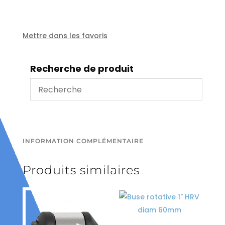
1/4''
30L/min
100
Mettre dans les favoris
bars
Perçage:
Recherche de produit
3
x
diam1.35mm
4
x
diam
0.7mm
INFORMATION COMPLÉMENTAIRE
Diam:
22mm-
Produits similaires
50mm