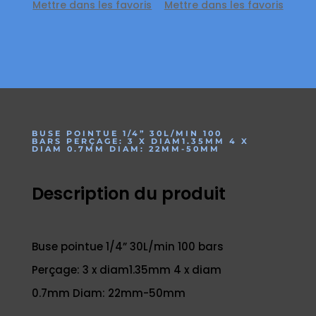
Mettre dans les favoris
Mettre dans les favoris
BUSE POINTUE 1/4” 30L/MIN 100
BARS PERÇAGE: 3 X DIAM1.35MM 4 X
DIAM 0.7MM DIAM: 22MM-50MM
Description du produit
Buse pointue 1/4” 30L/min 100 bars
Perçage: 3 x diam1.35mm 4 x diam
0.7mm Diam: 22mm-50mm