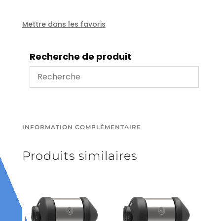
1/8''
15L/min
100bar
Mettre dans les favoris
Perçage
3
Recherche de produit
x
diam0.9mm
4
x
diam
0.6mm
diam:
INFORMATION COMPLÉMENTAIRE
22mm-
40mm
Produits similaires