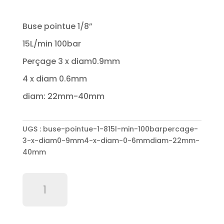
Buse pointue 1/8”
15L/min 100bar
Perçage 3 x diam0.9mm
4 x diam 0.6mm
diam: 22mm-40mm
UGS :
buse-pointue-1-815l-min-100barpercage-
3-x-diam0-9mm4-x-diam-0-6mmdiam-22mm-
40mm
quantité
de
Buse
pointue