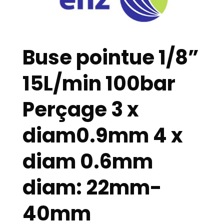
Buse pointue 1/8”
15L/min 100bar
Perçage 3 x
diam0.9mm 4 x
diam 0.6mm
diam: 22mm-
40mm