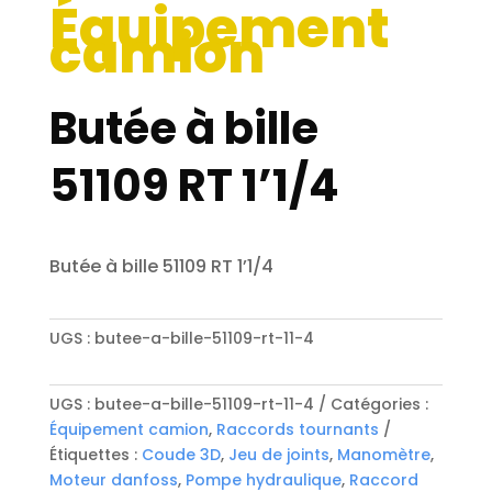
Équipement
camion
Butée à bille
51109 RT 1’1/4
Butée à bille 51109 RT 1’1/4
UGS :
butee-a-bille-51109-rt-11-4
UGS :
butee-a-bille-51109-rt-11-4
Catégories :
Équipement camion
,
Raccords tournants
Étiquettes :
Coude 3D
,
Jeu de joints
,
Manomètre
,
Moteur danfoss
,
Pompe hydraulique
,
Raccord