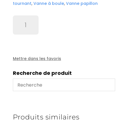
tournant
,
Vanne à boule
,
Vanne papillon
quantité
de
Butée
à
bille
51109
RT
Mettre dans les favoris
1'1/4
Recherche de produit
Produits similaires