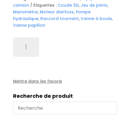
camion
Étiquettes :
Coude 3D
,
Jeu de joints
,
Manomètre
,
Moteur danfoss
,
Pompe
hydraulique
,
Raccord tournant
,
Vanne à boule
,
Vanne papillon
quantité
de
Clavette
d'axe
fourchette
HA
1100/3000
Mettre dans les favoris
Recherche de produit