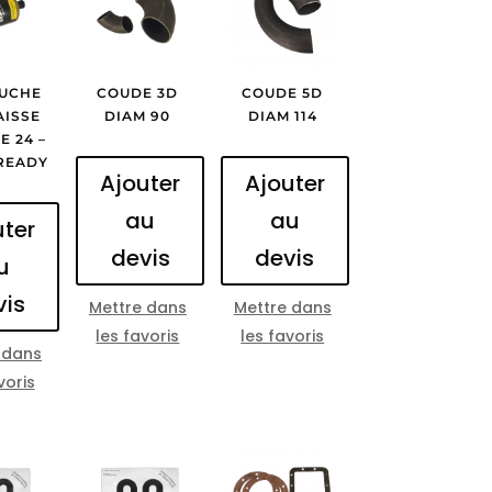
UCHE
COUDE 3D
COUDE 5D
AISSE
DIAM 90
DIAM 114
E 24 –
READY
Ajouter
Ajouter
au
au
uter
devis
devis
u
vis
Mettre dans
Mettre dans
les favoris
les favoris
 dans
voris