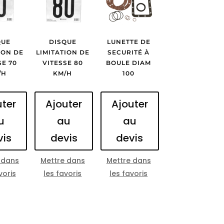
QUE
DISQUE
LUNETTE DE
ION DE
LIMITATION DE
SECURITÉ À
SE 70
VITESSE 80
BOULE DIAM
/H
KM/H
100
uter
Ajouter
Ajouter
u
au
au
vis
devis
devis
 dans
Mettre dans
Mettre dans
voris
les favoris
les favoris