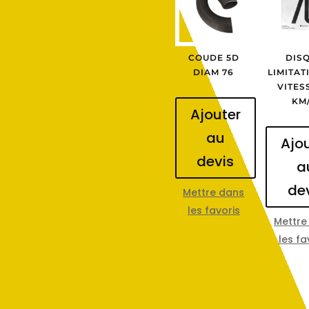
COUDE 5D
DIS
DIAM 76
LIMITAT
VITES
KM
Ajouter
au
Ajo
devis
a
de
Mettre dans
les favoris
Mettre
les fa