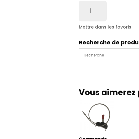
quantité
de
Commande
Mecanique
Mettre dans les favoris
1.5
MT
Recherche de produ
a
cremaillere
PZB
Vous aimerez 
Commande