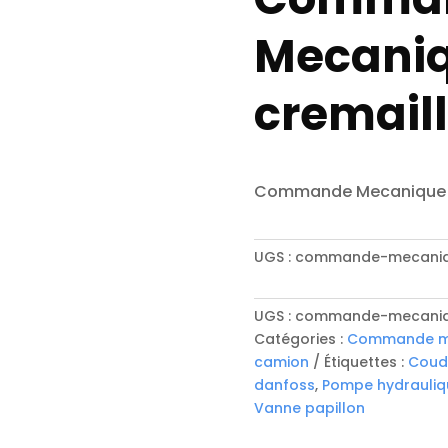
Mecaniq
cremaill
Commande Mecanique 1.
UGS :
commande-mecaniqu
UGS :
commande-mecaniqu
Catégories :
Commande mé
camion
Étiquettes :
Coud
danfoss
,
Pompe hydrauliq
Vanne papillon