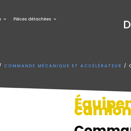
s
Pièces détachées
D
/
COMMANDE MÉCANIQUE ET ACCÉLÉRATEUR
/ 
Équipe
camio
Comma