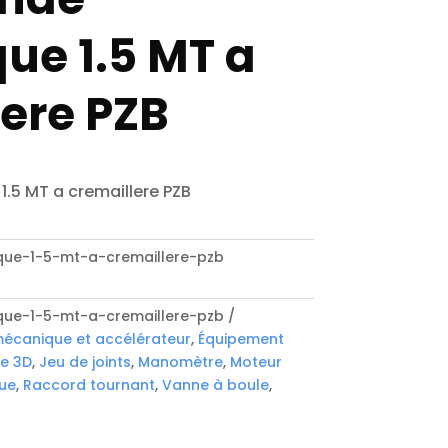
ue 1.5 MT a
ere PZB
5 MT a cremaillere PZB
e-1-5-mt-a-cremaillere-pzb
e-1-5-mt-a-cremaillere-pzb
canique et accélérateur
,
Équipement
e 3D
,
Jeu de joints
,
Manomètre
,
Moteur
ue
,
Raccord tournant
,
Vanne à boule
,