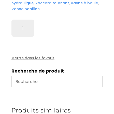
hydraulique
,
Raccord tournant
,
Vanne à boule
,
Vanne papillon
quantité
de
Corps
guide
HA
1100/1500/3000
Mettre dans les favoris
Recherche de produit
Produits similaires