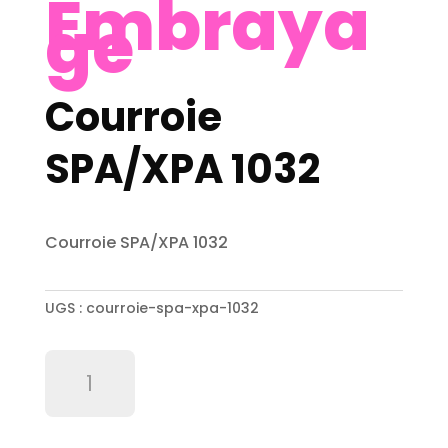
Embraya
ge
Courroie
SPA/XPA 1032
Courroie SPA/XPA 1032
UGS :
courroie-spa-xpa-1032
quantité
de
Courroie
SPA/XPA