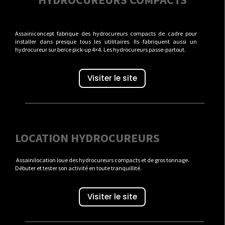
Assainiconcept fabrique des hydrocureurs compacts de cadre pour
installer dans presque tous les utilitaires. Ils fabriquent aussi un
hydrocureur sur berce pick-up 4×4. Les hydrocureurs passe-partout.
Visiter le site
LOCATION HYDROCUREURS
Assainilocation loue des hydrocureurs compacts et de gros tonnage.
Débuter et tester son activité en toute tranquillité.
Visiter le site