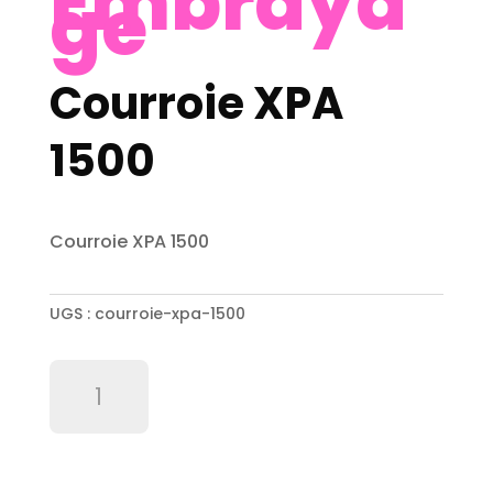
Embraya
ge
Courroie XPA
1500
Courroie XPA 1500
UGS :
courroie-xpa-1500
quantité
de
Courroie
XPA
1500