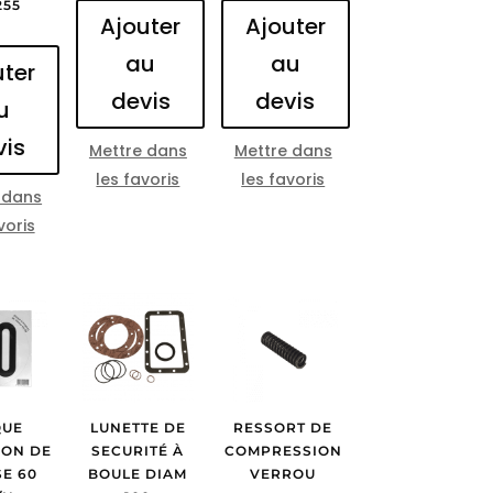
255
Ajouter
Ajouter
au
au
uter
devis
devis
u
vis
Mettre dans
Mettre dans
les favoris
les favoris
 dans
voris
QUE
LUNETTE DE
RESSORT DE
ION DE
SECURITÉ À
COMPRESSION
SE 60
BOULE DIAM
VERROU