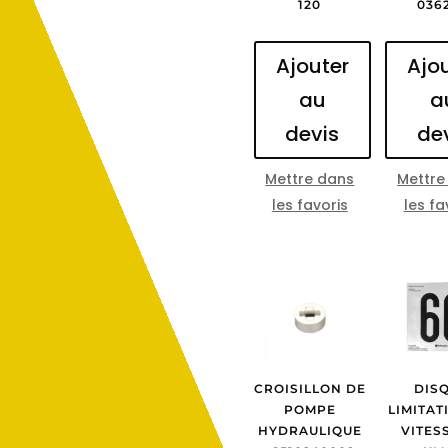
120
036
Ajouter
Ajo
au
a
devis
de
Mettre dans
Mettre
les favoris
les fa
CROISILLON DE
DIS
POMPE
LIMITAT
HYDRAULIQUE
VITES