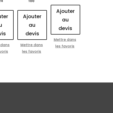
/H
100
Ajouter
uter
Ajouter
au
u
au
devis
vis
devis
Mettre dans
 dans
Mettre dans
les favoris
voris
les favoris