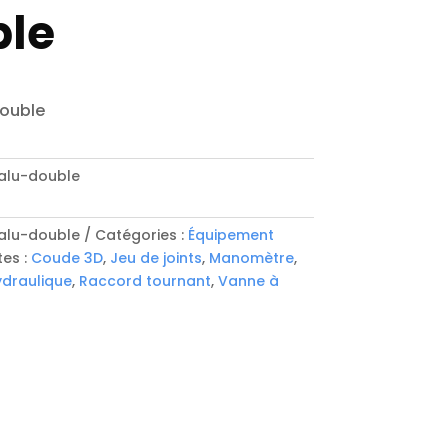
ble
double
-alu-double
-alu-double
Catégories :
Équipement
tes :
Coude 3D
,
Jeu de joints
,
Manomètre
,
draulique
,
Raccord tournant
,
Vanne à