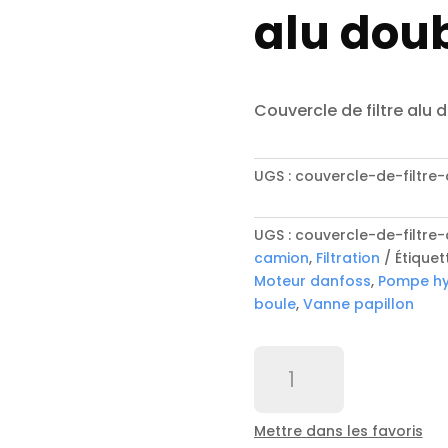
alu dou
Couvercle de filtre alu 
UGS :
couvercle-de-filtre
UGS :
couvercle-de-filtre
camion
,
Filtration
Étiquet
Moteur danfoss
,
Pompe hy
boule
,
Vanne papillon
quantité
de
Couvercle
de
Mettre dans les favoris