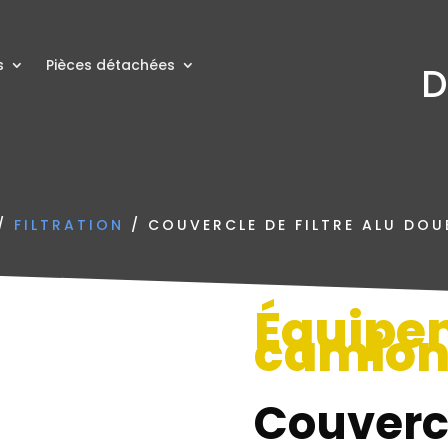
s
Pièces détachées
D
/
FILTRATION
/ COUVERCLE DE FILTRE ALU DOU
Équipe
camio
Couvercl