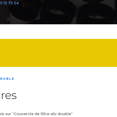
21 13 70 04
DOUBLE
res
vis sur “Couvercle de filtre alu double”