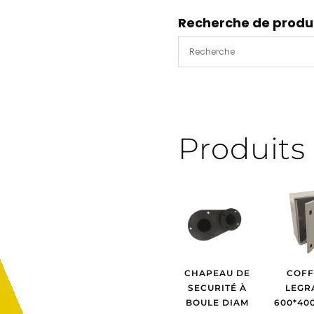
filtre
alu
Recherche de produ
double
Produits 
CHAPEAU DE
COFF
SECURITÉ À
LEGR
BOULE DIAM
600*400