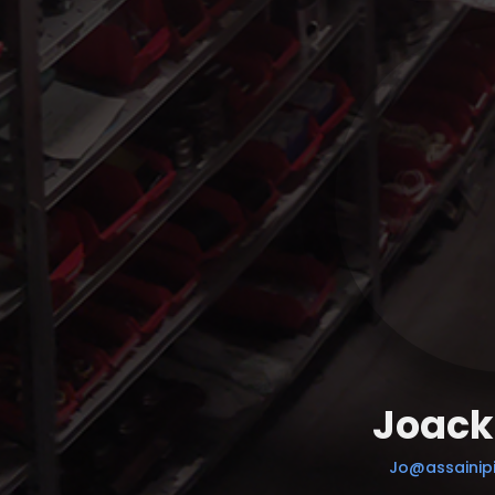
Joack
Jo@assainipi