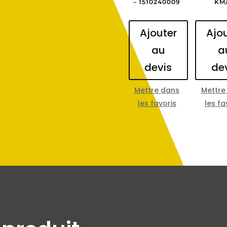
– 1510240009
KM
Ajouter
Ajo
au
a
devis
de
Mettre dans
Mettre
les favoris
les fa