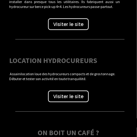
installer dans presque tous les utilitaires. Ils fabriquent aussi un
hydrocureur sur berce pick-up 4×4. Les hydrocureurs passe-partout.
Visiter le site
LOCATION HYDROCUREURS
Assainilocation loue des hydrocureurs compacts et de gros tonnage.
Débuter et tester son activité en toute tranquillité.
Visiter le site
ON BOIT UN CAFÉ ?