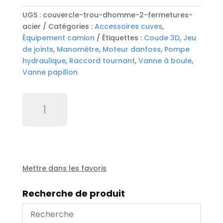
UGS :
couvercle-trou-dhomme-2-fermetures-
acier
Catégories :
Accessoires cuves
,
Équipement camion
Étiquettes :
Coude 3D
,
Jeu
de joints
,
Manomètre
,
Moteur danfoss
,
Pompe
hydraulique
,
Raccord tournant
,
Vanne à boule
,
Vanne papillon
quantité
de
Couvercle
trou
d'homme
2
fermetures
Mettre dans les favoris
acier
Recherche de produit