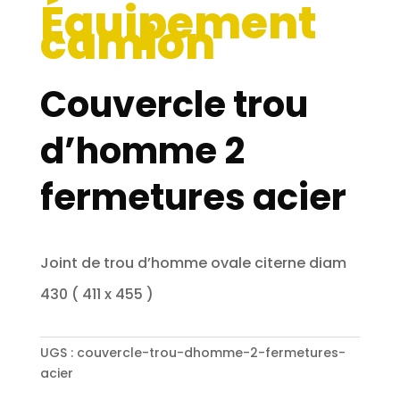
Équipement
camion
Couvercle trou
d’homme 2
fermetures acier
Joint de trou d’homme ovale citerne diam
430 ( 411 x 455 )
UGS :
couvercle-trou-dhomme-2-fermetures-
acier