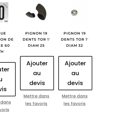
QUE
PIGNON 19
PIGNON 19
ION DE
DENTS TOR 1′
DENTS TOR 1′
SE 60
DIAM 25
DIAM 32
/H
Ajouter
Ajouter
uter
au
au
u
devis
devis
vis
Mettre dans
Mettre dans
 dans
les favoris
les favoris
voris