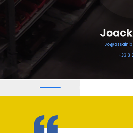
Joack
Jo@assainipi
+33 3 