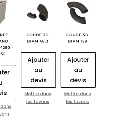
RET
COUDE 3D
COUDE 5D
AND
DIAM 48.3
DIAM 159
*250 –
255
Ajouter
Ajouter
au
au
uter
devis
devis
u
vis
Mettre dans
Mettre dans
les favoris
les favoris
 dans
voris