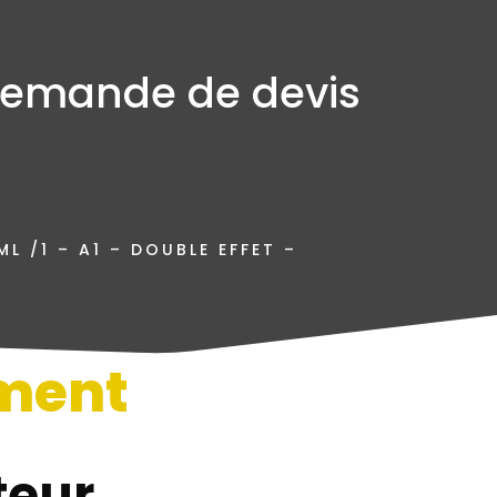
emande de devis
L /1 – A1 – DOUBLE EFFET –
ment
n
teur