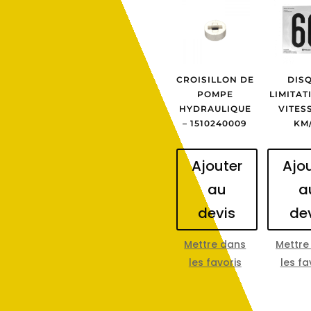
CROISILLON DE
DIS
POMPE
LIMITAT
HYDRAULIQUE
VITES
– 1510240009
KM
Ajouter
Ajo
au
a
devis
de
Mettre dans
Mettre
les favoris
les fa