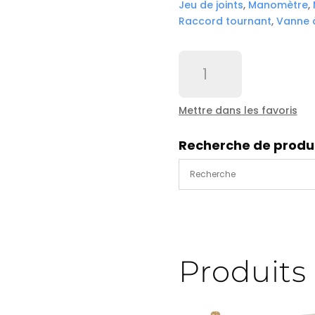
Jeu de joints
,
Manomètre
,
Raccord tournant
,
Vanne 
quantité
de
Distributeur
Hydraulique
Mettre dans les favoris
ML
/1
Recherche de produ
-
A1
-
double
effet
-
301.540.10101
Produits 