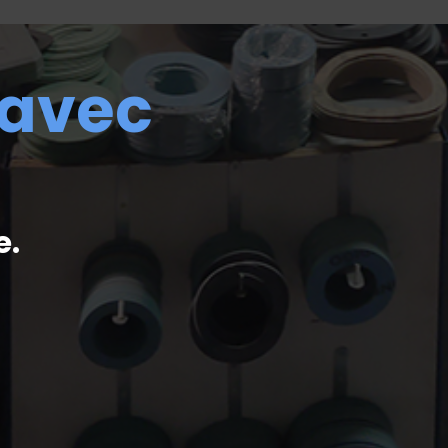
 avec
e.