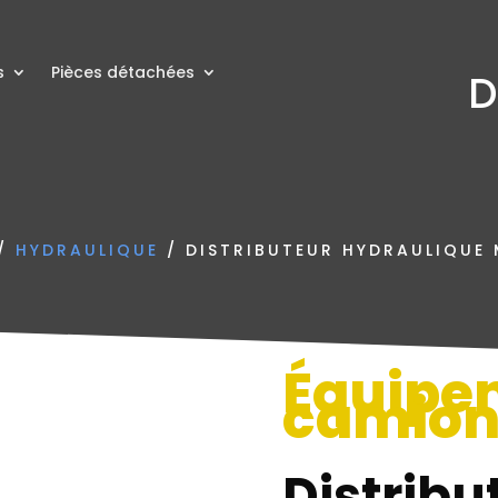
s
Pièces détachées
D
/
HYDRAULIQUE
/ DISTRIBUTEUR HYDRAULIQUE M
Équipe
camio
Distribu