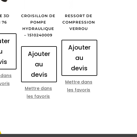
E 3D
CROISILLON DE
RESSORT DE
 76
POMPE
COMPRESSION
HYDRAULIQUE
VERROU
– 1510240009
uter
Ajouter
u
Ajouter
au
vis
au
devis
devis
 dans
Mettre dans
voris
Mettre dans
les favoris
les favoris