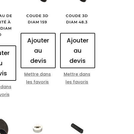
AU DE
COUDE 3D
COUDE 3D
ITÉ À
DIAM 159
DIAM 48.3
 DIAM
0
Ajouter
Ajouter
au
au
uter
devis
devis
u
vis
Mettre dans
Mettre dans
les favoris
les favoris
 dans
voris