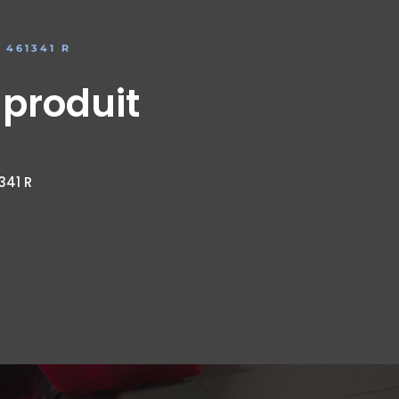
 461341 R
 produit
341 R