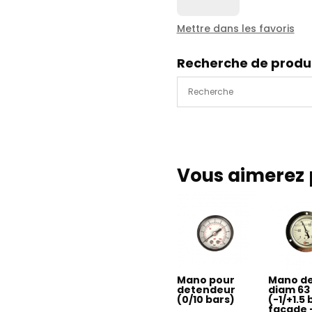
Mano
diam
Mettre dans les favoris
100
1/2'
Recherche de produ
(0
à
400
bars)
-
461341
R
Vous aimerez 
Mano pour
Mano de
detendeur
diam 63 
(0/10 bars)
(-1/+1.5
facade 