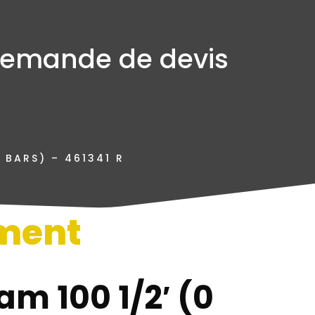
emande de devis
 BARS) – 461341 R
ment
n
m 100 1/2′ (0