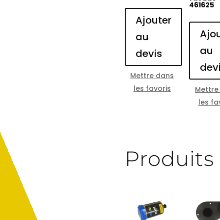
461625
Ajouter
Ajo
au
au
devis
dev
Mettre dans
les favoris
Mettre
les fa
Produits 