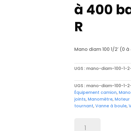
à 400 ba
R
Mano diam 100 1/2′ (0 à
UGS :
mano-diam-100-1-2-
UGS :
mano-diam-100-1-2-
Équipement camion
,
Mano
joints
,
Manomètre
,
Moteur
tournant
,
Vanne à boule
,
V
quantité
de