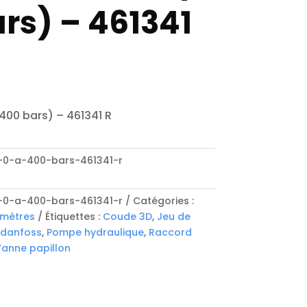
rs) – 461341
 400 bars) – 461341 R
0-a-400-bars-461341-r
0-a-400-bars-461341-r
Catégories :
mètres
Étiquettes :
Coude 3D
,
Jeu de
 danfoss
,
Pompe hydraulique
,
Raccord
anne papillon