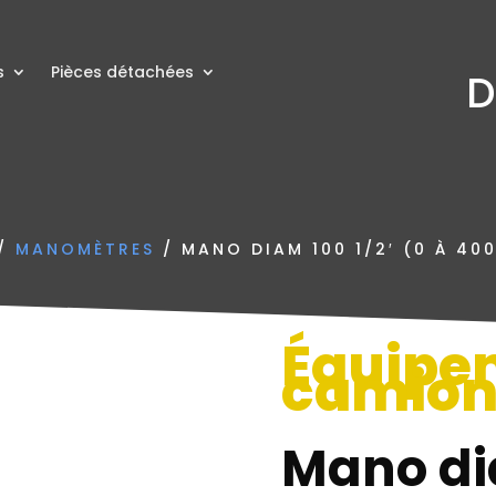
s
Pièces détachées
D
/
MANOMÈTRES
/ MANO DIAM 100 1/2′ (0 À 400
Équipe
camio
Mano dia