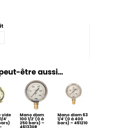
it
peut-être aussi…
 vide
Mano diam
Mano diam 63
1/4′
100 1/2′ (0 à
1/4′ (0 à 400
 bars)
250 bars) –
bars) – 461210
–
461330R