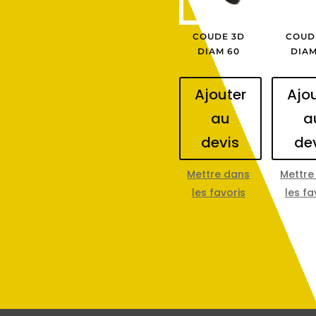
COUDE 3D
COUD
DIAM 60
DIAM
Ajouter
Ajo
au
a
devis
de
Mettre dans
Mettre
les favoris
les fa