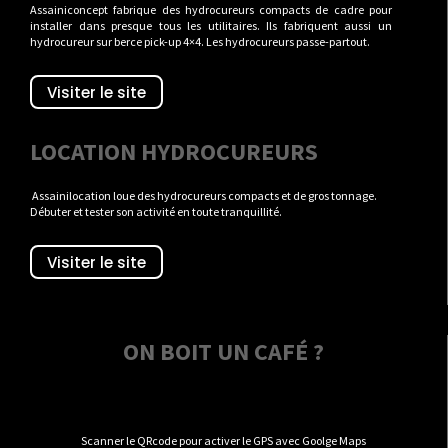
Assainiconcept fabrique des hydrocureurs compacts de cadre pour
installer dans presque tous les utilitaires. Ils fabriquent aussi un
hydrocureur sur berce pick-up 4×4. Les hydrocureurs passe-partout.
Visiter le site
LOCATION HYDROCUREURS
Assainilocation loue des hydrocureurs compacts et de gros tonnage.
Débuter et tester son activité en toute tranquillité.
Visiter le site
ON BOIT UN CAFÉ ?
Scanner le QRcode pour activer le GPS avec Goolge Maps