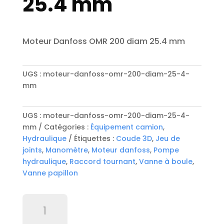
25.4 mm
Moteur Danfoss OMR 200 diam 25.4 mm
UGS :
moteur-danfoss-omr-200-diam-25-4-
mm
UGS :
moteur-danfoss-omr-200-diam-25-4-
mm
Catégories :
Équipement camion
,
Hydraulique
Étiquettes :
Coude 3D
,
Jeu de
joints
,
Manomètre
,
Moteur danfoss
,
Pompe
hydraulique
,
Raccord tournant
,
Vanne à boule
,
Vanne papillon
quantité
de
Moteur