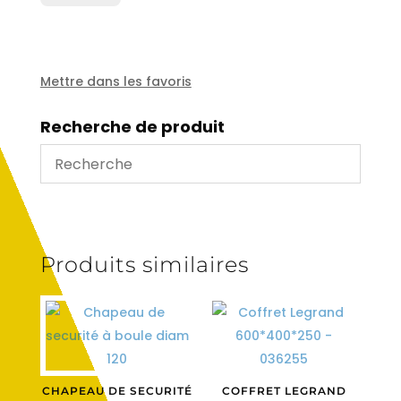
Danfoss
OMR
200
diam
Mettre dans les favoris
25.4
mm
Recherche de produit
Produits similaires
CHAPEAU DE SECURITÉ
COFFRET LEGRAND