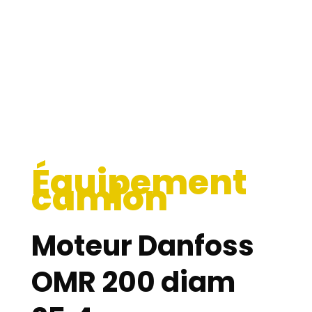
Équipement
camion
Moteur Danfoss
OMR 200 diam