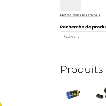
de
Poignée
M12
Mettre dans les favoris
escamotable
de
Recherche de produ
tambour
manuel
Produits 