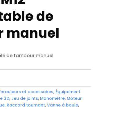
able de
r manuel
le de tambour manuel
Enrouleurs et accessoires
,
Équipement
e 3D
,
Jeu de joints
,
Manomètre
,
Moteur
ue
,
Raccord tournant
,
Vanne à boule
,