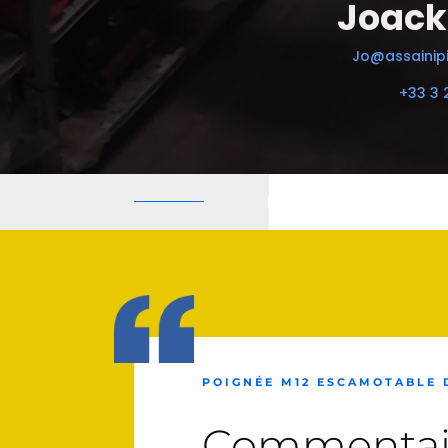
Joack
Jo@assainipi
+33 3 
POIGNÉE M12 ESCAMOTABLE
Commentai