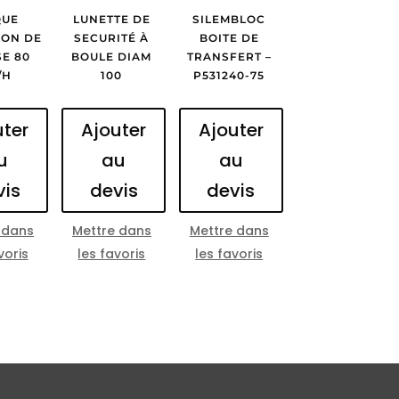
QUE
LUNETTE DE
SILEMBLOC
ION DE
SECURITÉ À
BOITE DE
SE 80
BOULE DIAM
TRANSFERT –
/H
100
P531240-75
uter
Ajouter
Ajouter
u
au
au
vis
devis
devis
 dans
Mettre dans
Mettre dans
voris
les favoris
les favoris