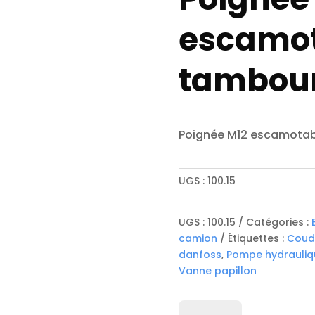
escamot
tambou
Poignée M12 escamotab
UGS :
100.15
UGS :
100.15
Catégories :
camion
Étiquettes :
Coud
danfoss
,
Pompe hydrauliq
Vanne papillon
quantité