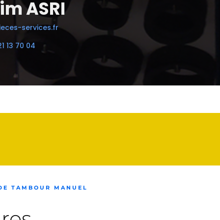
im ASRI
eces-services.fr
21 13 70 04
 DE TAMBOUR MANUEL
res