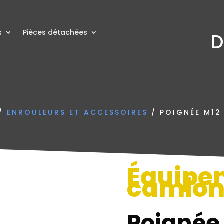
s
Pièces détachées
D
/
ENROULEURS ET ACCESSOIRES
/ POIGNÉE M12
Équipe
camio
Poignée