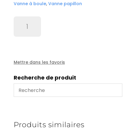
Vanne à boule
,
Vanne papillon
quantité
de
Roulement
6014
EE
-
VTB
Mettre dans les favoris
Recherche de produit
Produits similaires