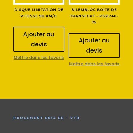
DISQUE LIMITATION DE
SILEMBLOC BOITE DE
VITESSE 90 KM/H
TRANSFERT – P531240-
75
Ajouter au
Ajouter au
devis
devis
Mettre dans les favoris
Mettre dans les favoris
ROULEMENT 6014 EE – VTB