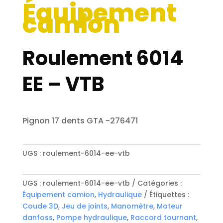
Équipement
camion
Roulement 6014
EE – VTB
Pignon 17 dents GTA -276471
UGS :
roulement-6014-ee-vtb
UGS :
roulement-6014-ee-vtb
Catégories :
Équipement camion
,
Hydraulique
Étiquettes :
Coude 3D
,
Jeu de joints
,
Manomètre
,
Moteur
danfoss
,
Pompe hydraulique
,
Raccord tournant
,