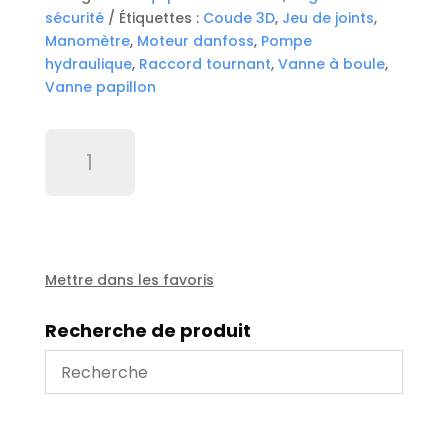
sécurité
Étiquettes :
Coude 3D
,
Jeu de joints
,
Manomètre
,
Moteur danfoss
,
Pompe
hydraulique
,
Raccord tournant
,
Vanne à boule
,
Vanne papillon
quantité
de
Soupape
bronze
2'
Herose
-
Mettre dans les favoris
3.6
bars
Recherche de produit