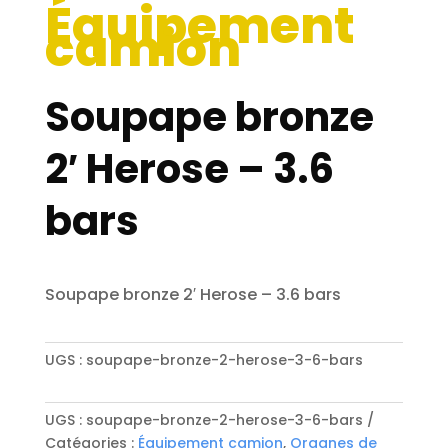
Équipement
camion
Soupape bronze
2′ Herose – 3.6
bars
Soupape bronze 2′ Herose – 3.6 bars
UGS :
soupape-bronze-2-herose-3-6-bars
UGS :
soupape-bronze-2-herose-3-6-bars
Catégories :
Équipement camion
,
Organes de