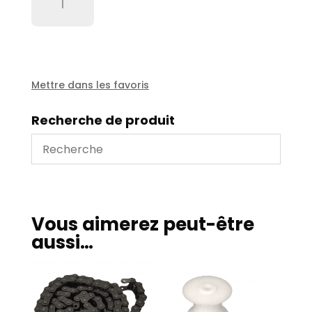
de
Tendeur
à
ressort
complet
guide
Mettre dans les favoris
tuyau
automatique
Recherche de produit
Vous aimerez peut-être
aussi…