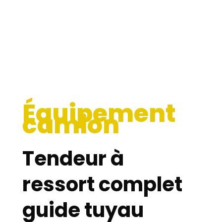
Équipement
camion
Tendeur à
ressort complet
guide tuyau