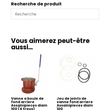
Assainipieces
Recherche de produit
diam
65
Vous aimerez peut-être
aussi…
Vanne a boule de
Jeu de joints de
fond arriere
vanne fond arriere
Assainipieces diam
Assainipieces diam
100 (4 trous)
100