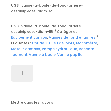
UGS :
vanne-a-boule-de-fond-arriere-
assainipieces-diam-65
UGS :
vanne-a-boule-de-fond-arriere-
assainipieces-diam-65
Catégories :
Équipement camion
,
Vannes de fond et autres
Étiquettes :
Coude 3D
,
Jeu de joints
,
Manomètre
,
Moteur danfoss
,
Pompe hydraulique
,
Raccord
tournant
,
Vanne à boule
,
Vanne papillon
quantité
de
Vanne
a
boule
de
fond
Mettre dans les favoris
arriere