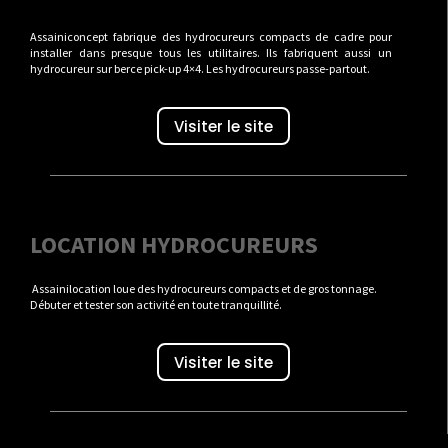
Assainiconcept fabrique des hydrocureurs compacts de cadre pour
installer dans presque tous les utilitaires. Ils fabriquent aussi un
hydrocureur sur berce pick-up 4×4. Les hydrocureurs passe-partout.
Visiter le site
LOCATION HYDROCUREURS
Assainilocation loue des hydrocureurs compacts et de gros tonnage.
Débuter et tester son activité en toute tranquillité.
Visiter le site