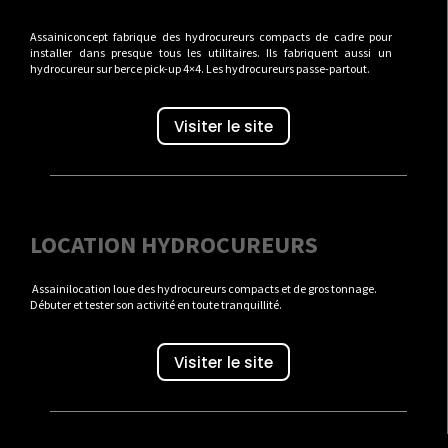
Assainiconcept fabrique des hydrocureurs compacts de cadre pour
installer dans presque tous les utilitaires. Ils fabriquent aussi un
hydrocureur sur berce pick-up 4×4. Les hydrocureurs passe-partout.
Visiter le site
LOCATION HYDROCUREURS
Assainilocation loue des hydrocureurs compacts et de gros tonnage.
Débuter et tester son activité en toute tranquillité.
Visiter le site