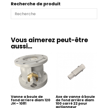
diam
Recherche de produit
100
type
JH
-
10720
Vous aimerez peut-être
aussi…
Vanne a boule de
Axe de vanne à boule
fond arriere diam 120
de fond arrière diam
JH – 1081
100 carré 22 pour
actionneur