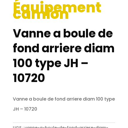
Équipement
camion
Vanne a boule de
fond arriere diam
100 type JH –
10720
Vanne a boule de fond arriere diam 100 type
JH – 10720
UGS :
vanne-a-boule-de-fond-arriere-diam-