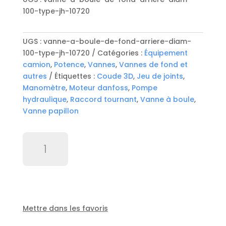
100-type-jh-10720
UGS :
vanne-a-boule-de-fond-arriere-diam-
100-type-jh-10720
Catégories :
Équipement
camion
,
Potence
,
Vannes
,
Vannes de fond et
autres
Étiquettes :
Coude 3D
,
Jeu de joints
,
Manomètre
,
Moteur danfoss
,
Pompe
hydraulique
,
Raccord tournant
,
Vanne à boule
,
Vanne papillon
quantité
de
Vanne
a
boule
de
fond
Mettre dans les favoris
arriere