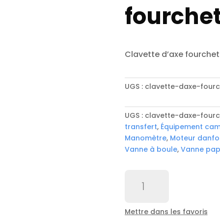
fourchet
Clavette d’axe fourchet
UGS :
clavette-daxe-four
UGS :
clavette-daxe-four
transfert
,
Équipement cam
Manomètre
,
Moteur danfo
Vanne à boule
,
Vanne papi
quantité
de
Clavette
d'axe
Mettre dans les favoris