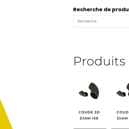
fourchette
HA
Recherche de produ
1500
Produits 
COUDE 3D
COUD
DIAM 159
DIAM 