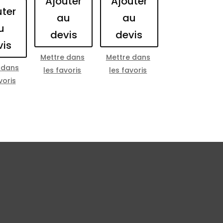
Ajouter
Ajouter
uter
au
au
u
devis
devis
vis
Mettre dans
Mettre dans
 dans
les favoris
les favoris
voris