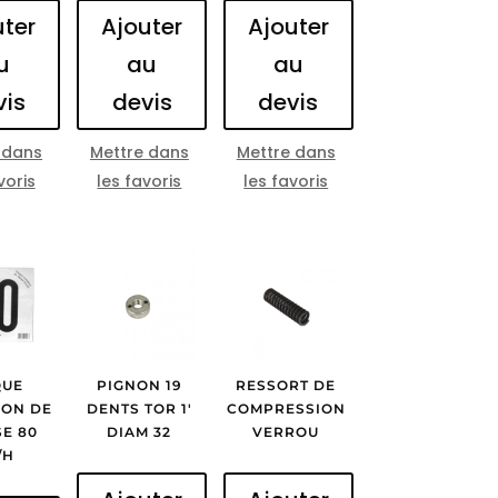
uter
Ajouter
Ajouter
u
au
au
vis
devis
devis
 dans
Mettre dans
Mettre dans
voris
les favoris
les favoris
QUE
PIGNON 19
RESSORT DE
ION DE
DENTS TOR 1′
COMPRESSION
SE 80
DIAM 32
VERROU
/H