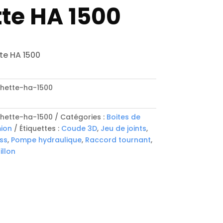
te HA 1500
te HA 1500
chette-ha-1500
chette-ha-1500
Catégories :
Boites de
ion
Étiquettes :
Coude 3D
,
Jeu de joints
,
ss
,
Pompe hydraulique
,
Raccord tournant
,
llon