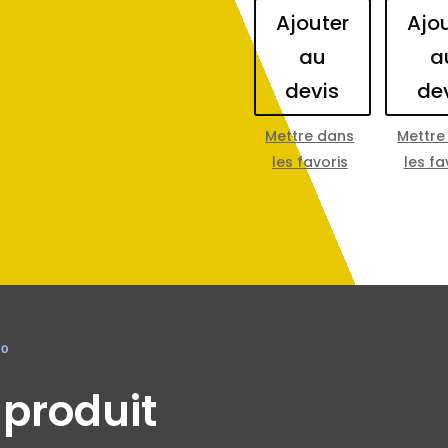
Ajouter
Ajo
au
a
devis
de
Mettre dans
Mettre
les favoris
les fa
00
 produit