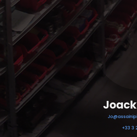
Joack
Jo@assainipi
+33 3 