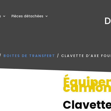
s
Pièces détachées
D
/
BOITES DE TRANSFERT
/ CLAVETTE D’AXE FOU
Équipe
camio
Clavette